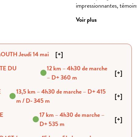
impressionnantes, témoins 
Voir plus
MOUTH Jeudi 14 mai
[
+
]
12 km – 4h30 de marche
[
+
]
– D+ 360 m
13,5 km – 4h30 de marche – D+ 415
[
+
]
m / D- 345 m
17 km – 4h30 de marche –
[
+
]
D+ 535 m