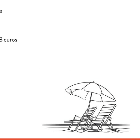
s
s
58 euros