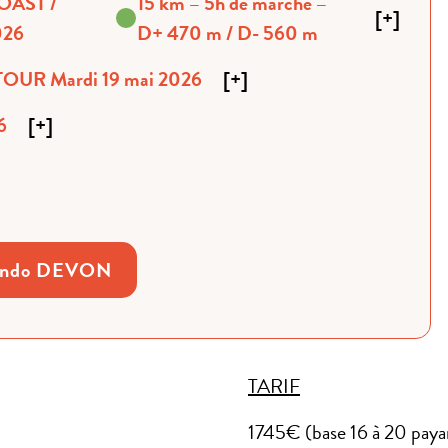
15 km – 5h de marche –
[
+
]
026
D+ 470 m / D- 560 m
ETOUR Mardi 19 mai 2026
[
+
]
6
[
+
]
ando DEVON
TARIF
1745€ (base 16 à 20 paya