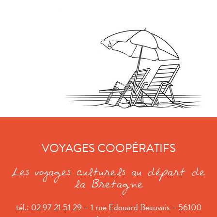
VOYAGES COOPÉRATIFS
Les voyages culturels au départ de
la Bretagne
tél.: 02 97 21 51 29 – 1 rue Edouard Beauvais – 56100