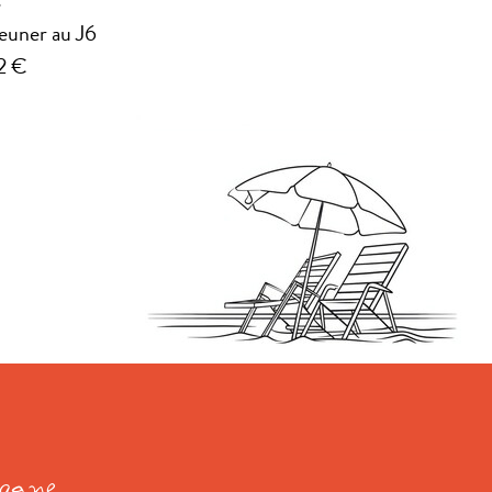
jeuner au J6
22 €
tagne