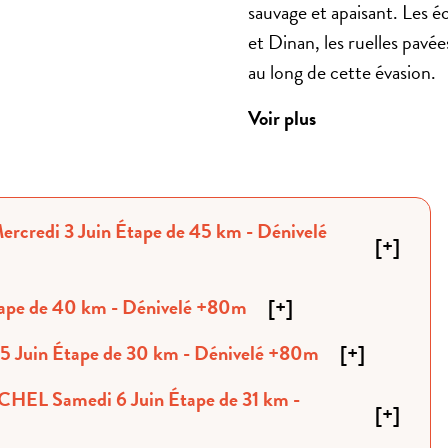
sauvage et apaisant. Les 
et Dinan, les ruelles pavé
au long de cette évasion.
Voir plus
[
+
]
2 HÉDÉ-BAZOUGES / DINAN Jeudi 4 Juin Étape de 40 km - Dénivelé +80m
[
+
]
Jour 3 DINAN / DINARD / SAINT-MALO Vendredi 5 Juin Étape de 30 km - Dénivelé +80m
[
+
]
[
+
]