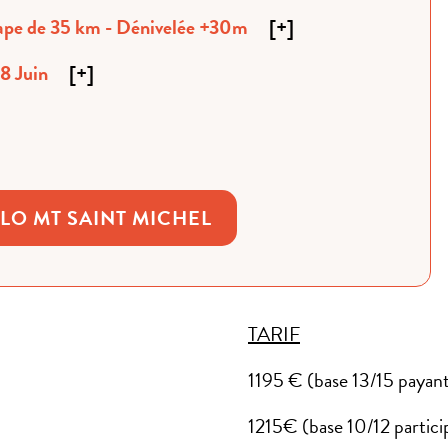
 MONT-SAINT-MICHEL Dimanche 7 Juin Étape de 35 km - Dénivelée +30m
[
+
]
8 Juin
[
+
]
LO MT SAINT MICHEL
TARIF
1195 € (base 13/15 payant
1215€ (base 10/12 partici